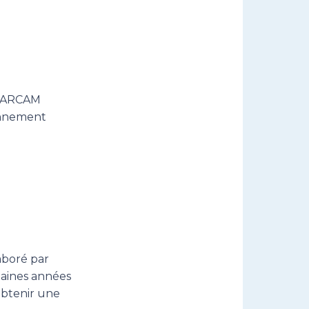
l’ARCAM
ionnement
boré par
haines années
obtenir une