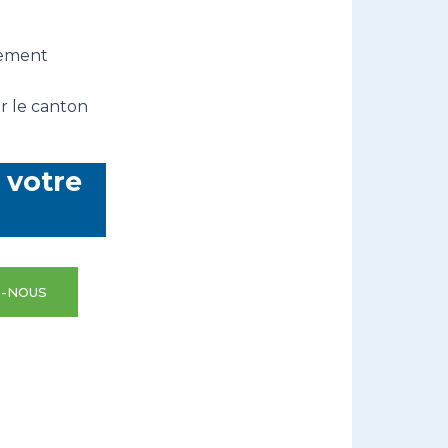
rement
ar le canton
 votre
-NOUS