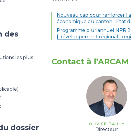
le
Nouveau cap pour renforcer l’at
économique du canton | État 
Programme pluriannuel NPR 2
n des
| développement régional | regi
tions les plus
Contact à l’ARCAM
plicable)
s
x
OLIVIER BAILLY
du dossier
Directeur