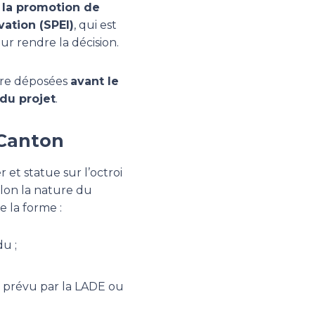
 la promotion de
vation (SPEI)
, qui est
r rendre la décision.
tre déposées
avant le
 du projet
.
 Canton
 et statue sur l’octroi
elon la nature du
e la forme :
u ;
f prévu par la LADE ou