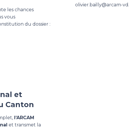
olivier.bailly@arcam-vd
te les chances
us vous
stitution du dossier :
nal et
au Canton
omplet,
l’ARCAM
onal
et transmet la