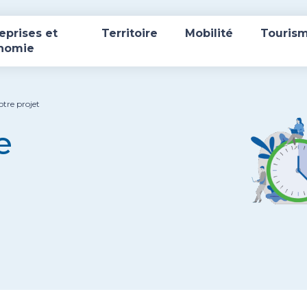
eprises et
Territoire
Mobilité
Touris
nomie
otre projet
e