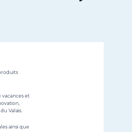
produits
e vacances et
novation,
du Valais.
les ainsi que