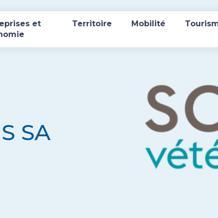
eprises et
Territoire
Mobilité
Touris
nomie
S SA