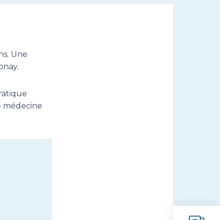
ns. Une
onay.
ratique
ne médecine