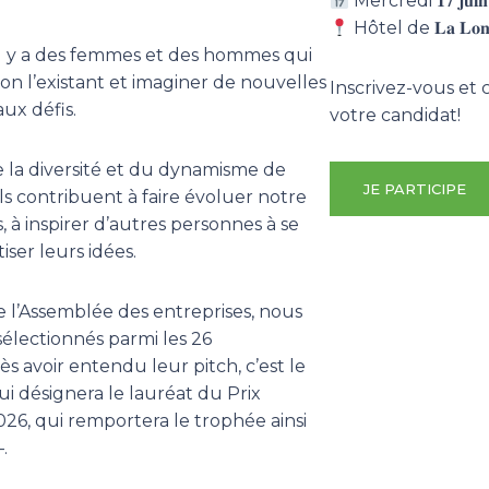
Mercredi 𝟏𝟕 𝐣𝐮𝐢𝐧 
Hôtel de 𝐋𝐚 𝐋𝐨𝐧𝐠𝐞
il y a des femmes et des hommes qui
on l’existant et imaginer de nouvelles
Inscrivez-vous et c
aux défis.
votre candidat!
e la diversité et du dynamisme de
JE PARTICIPE
ls contribuent à faire évoluer notre
, à inspirer d’autres personnes à se
iser leurs idées.
e l’Assemblée des entreprises, nous
𝐭𝐞𝐬 sélectionnés parmi les 26
s avoir entendu leur pitch, c’est le
i désignera le lauréat du Prix
26, qui remportera le trophée ainsi
.