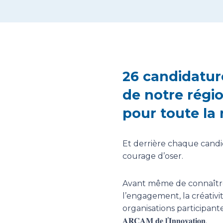
26 candidatur
de notre régi
pour toute la 
Et derrière chaque candid
courage d’oser.
Avant même de connaître 
l’engagement, la créativit
organisations participantes
𝐀𝐑𝐂𝐀𝐌 𝐝𝐞 𝐥’𝐈𝐧𝐧𝐨𝐯𝐚𝐭𝐢𝐨𝐧.