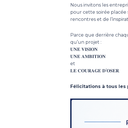
Nous invitons les entrepr
pour cette soirée placée s
rencontres et de l’inspirat
Parce que derrière chaq
qu’un projet :
𝐔𝐍𝐄 𝐕𝐈𝐒𝐈𝐎𝐍
𝐔𝐍𝐄 𝐀𝐌𝐁𝐈𝐓𝐈𝐎𝐍
et
𝐋𝐄 𝐂𝐎𝐔𝐑𝐀𝐆𝐄 𝐃’𝐎𝐒𝐄𝐑.
Félicitations à tous les 