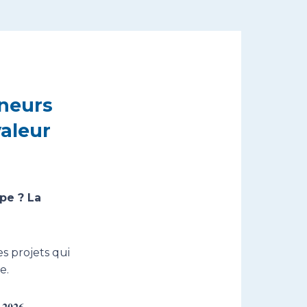
eneurs
valeur
pe ? La
s projets qui
e.