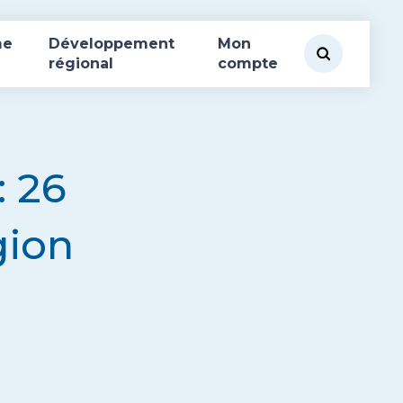
me
Développement
Mon
régional
compte
: 26
gion