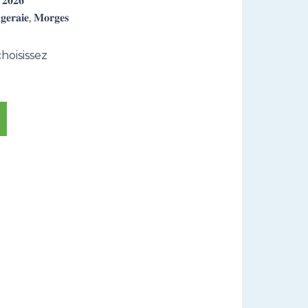
𝟎𝟐𝟔
𝐚𝐢𝐞, 𝐌𝐨𝐫𝐠𝐞𝐬
hoisissez