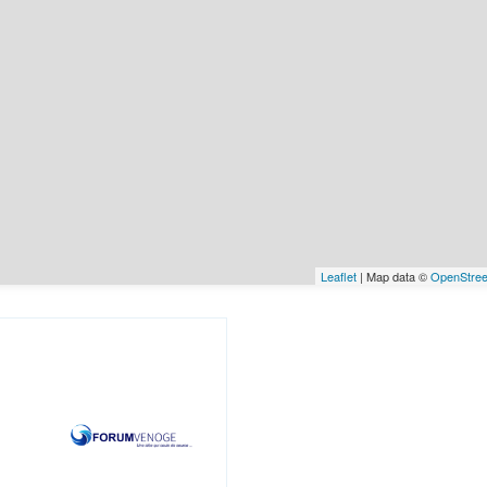
Leaflet
| Map data ©
OpenStre