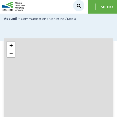
MENU
-
Accueil
Communication / Marketing / Média
+
−