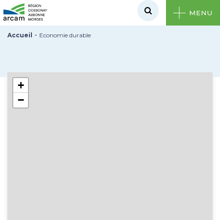
MENU
-
Accueil
Economie durable
+
−