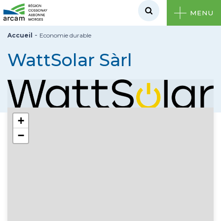
MENU
-
Accueil
Economie durable
WattSolar Sàrl
+
−