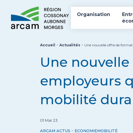
Organisation
Entr
éco
-
-
Accueil
Actualités
Une nouvelle offre de forma
Une nouvelle 
employeurs q
mobilité dura
01 Mar 23
-
ARCAM ACTUS
ECONOMIE
MOBILITÉ