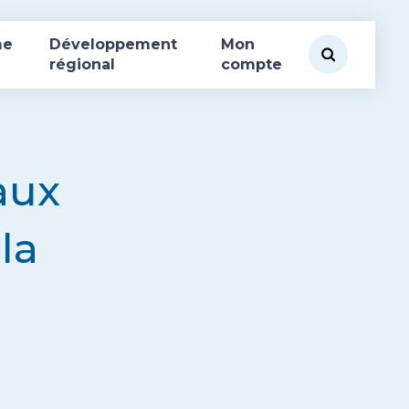
me
Développement
Mon
régional
compte
aux
la