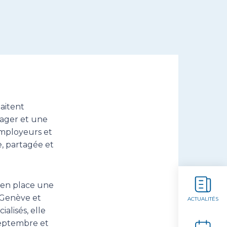
aitent
nager et une
employeurs et
e, partagée et
 en place une
e Genève et
ACTUALITÉS
alisés, elle
septembre et