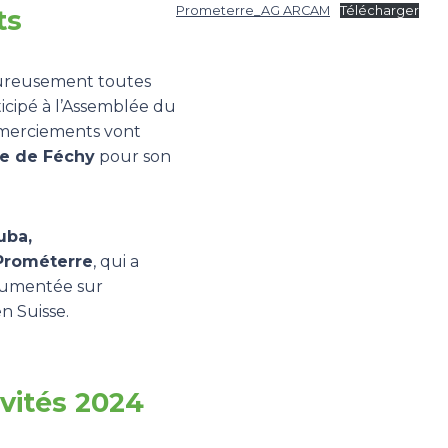
Prometerre_AG ARCAM
Télécharger
ts
ureusement toutes
cipé à l’Assemblée du
emerciements vont
 de Féchy
pour son
uba,
Prométerre
, qui a
cumentée sur
n Suisse.
vités 2024