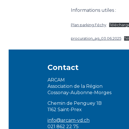
Informations utiles :
Plan parking Féchy
Télécharg
procuration_ag_03.06.2025
Té
Contact
ARCAM
Association de la Région
Cossonay-Aubonne-Morges
Chemin de Penguey 1B
1162 Saint-Prex
info@arcam-vd.ch
021 862 22 75