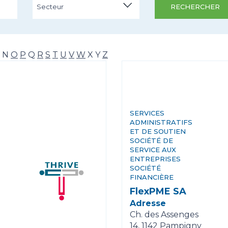
Secteur
RECHERCHER
N
O
P
Q
R
S
T
U
V
W
X
Y
Z
SERVICES
ADMINISTRATIFS
ET DE SOUTIEN
SOCIÉTÉ DE
SERVICE AUX
ENTREPRISES
SOCIÉTÉ
FINANCIÈRE
FlexPME SA
Adresse
Ch. des Assenges
14, 1142 Pampigny