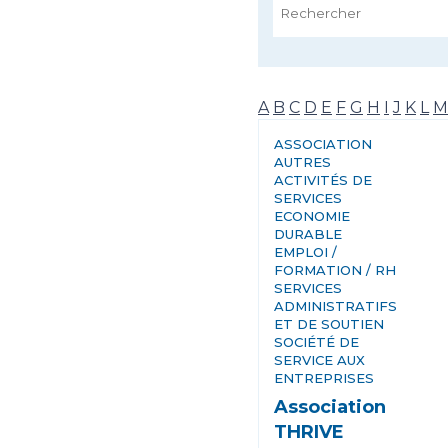
A
B
C
D
E
F
G
H
I
J
K
L
M
ASSOCIATION
AUTRES
ACTIVITÉS DE
SERVICES
ECONOMIE
DURABLE
EMPLOI /
FORMATION / RH
SERVICES
ADMINISTRATIFS
ET DE SOUTIEN
SOCIÉTÉ DE
SERVICE AUX
ENTREPRISES
Association
THRIVE