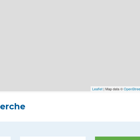
Leaflet
| Map data ©
OpenStre
herche