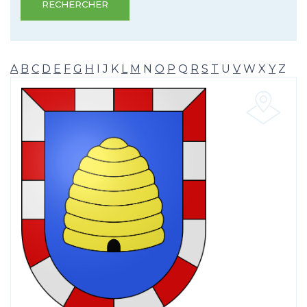
RECHERCHER
A
B
C
D
E
F
G
H
I
J
K
L
M
N
O
P
Q
R
S
T
U
V
W
X
Y
Z